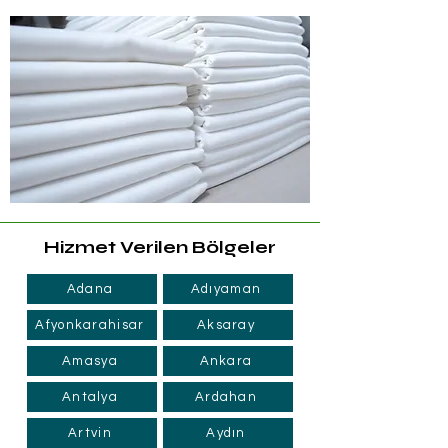
Hizmet Verilen Bölgeler
Adana
Adıyaman
Afyonkarahisar
Aksaray
Amasya
Ankara
Antalya
Ardahan
Artvin
Aydın