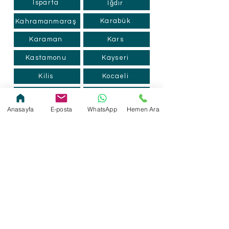
Isparta
Iğdır
Karabük
Kahramanmaraş
Karaman
Kars
Kastamonu
Kayseri
Kilis
Kocaeli
Konya
Kütahya
Anasayfa
E-posta
WhatsApp
Hemen Ara
Kırklareli
Kırıkkale
Malatya
Kırşehir
Manisa
Mardin
Mersin
Muğla
Muş
Nevşehir
Ordu
Niğde
Osmaniye
Rize