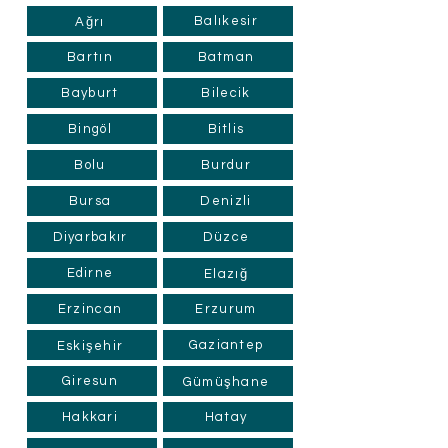
Balıkesir
Ağrı
Bartın
Batman
Bayburt
Bilecik
Bingöl
Bitlis
Bolu
Burdur
Bursa
Denizli
Diyarbakır
Düzce
Edirne
Elazığ
Erzincan
Erzurum
Gaziantep
Eskişehir
Giresun
Gümüşhane
Hakkari
Hatay