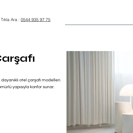
Anasayfa
Otel Tekstili
Tıkla Ara :
0544 935 97 75
arşafı
e dayanıklı otel çarşafı modelleri.
ürlü yapısıyla konfor sunar.