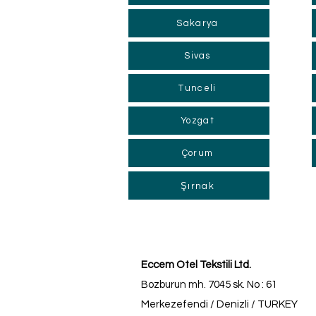
Sakarya
Sivas
Tunceli
Yozgat
Çorum
Şırnak
Eccem Otel Tekstili Ltd.
Bozburun mh. 7045 sk. No : 61
Merkezefendi / Denizli / TURKEY