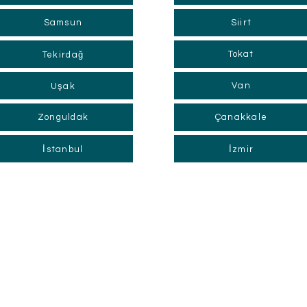
Samsun
Siirt
Tokat
Tekirdağ
Van
Uşak
Zonguldak
Çanakkale
İstanbul
İzmir