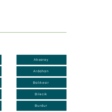
Aksaray
Ardahan
Balıkesir
Bilecik
Burdur