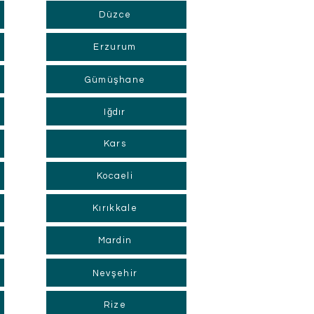
Düzce
Erzurum
Gümüşhane
Iğdır
Kars
Kocaeli
Kırıkkale
Mardin
Nevşehir
Rize