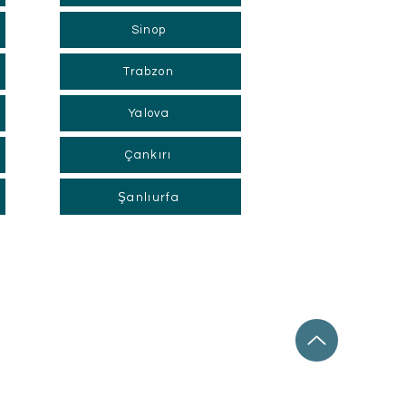
Sinop
Trabzon
Yalova
Çankırı
Şanlıurfa