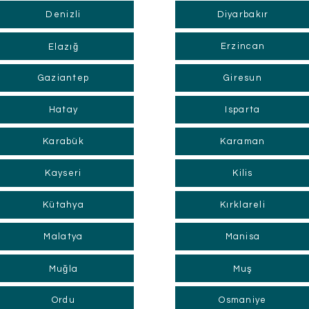
Denizli
Diyarbakır
Erzincan
Elazığ
Gaziantep
Giresun
Hatay
Isparta
Karabük
Karaman
Kayseri
Kilis
Kütahya
Kırklareli
Malatya
Manisa
Muğla
Muş
Ordu
Osmaniye