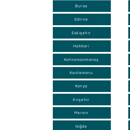
Bursa
Edirne
Eskişehir
Hakkari
Kahramanmaraş
Kastamonu
Konya
Kırşehir
Mersin
Niğde