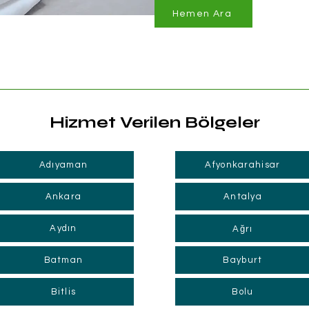
Hemen Ara
Hizmet Verilen Bölgeler
Adıyaman
Afyonkarahisar
Ankara
Antalya
Aydın
Ağrı
Batman
Bayburt
Bitlis
Bolu