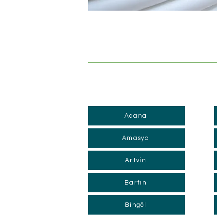
Adana
Amasya
Artvin
Bartın
Bingöl