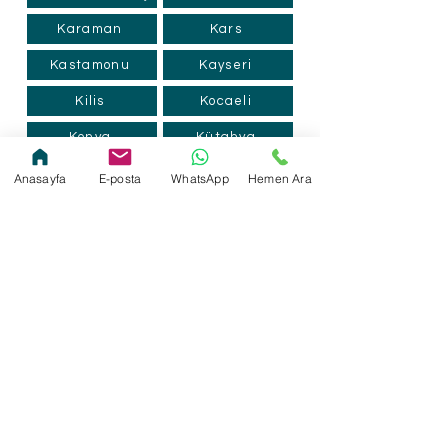
Karaman
Kars
Kastamonu
Kayseri
Kilis
Kocaeli
Konya
Kütahya
Kırklareli
Kırıkkale
Anasayfa
E-posta
WhatsApp
Hemen Ara
Malatya
Kırşehir
Manisa
Mardin
Mersin
Muğla
Muş
Nevşehir
Ordu
Niğde
Osmaniye
Rize
Sakarya
Samsun