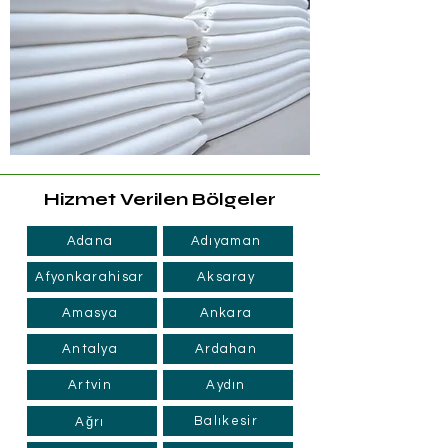
Hizmet Verilen Bölgeler
Adana
Adıyaman
Afyonkarahisar
Aksaray
Amasya
Ankara
Antalya
Ardahan
Artvin
Aydın
Balıkesir
Ağrı