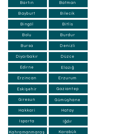
Bartın
Batman
Bayburt
Bilecik
Bingöl
Bitlis
Bolu
Burdur
Bursa
Denizli
Diyarbakır
Düzce
Edirne
Elazığ
Erzincan
Erzurum
Gaziantep
Eskişehir
Giresun
Gümüşhane
Hakkari
Hatay
Isparta
Iğdır
Karabük
Kahramanmaraş