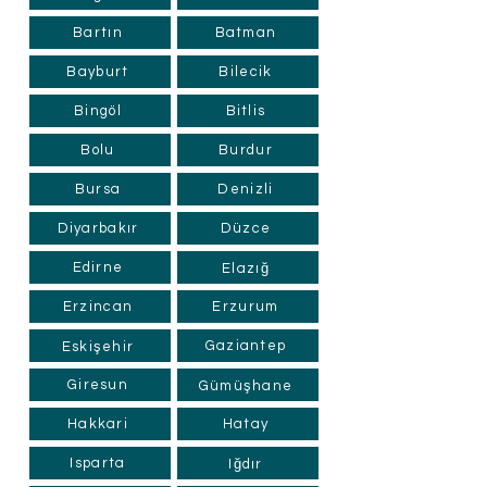
Bartın
Batman
Bayburt
Bilecik
Bingöl
Bitlis
Bolu
Burdur
Bursa
Denizli
Diyarbakır
Düzce
Edirne
Elazığ
Erzincan
Erzurum
Gaziantep
Eskişehir
Giresun
Gümüşhane
Hakkari
Hatay
Isparta
Iğdır