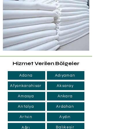
Hizmet Verilen Bölgeler
Adana
Adıyaman
Afyonkarahisar
Aksaray
Amasya
Ankara
Antalya
Ardahan
Artvin
Aydın
Balıkesir
Ağrı