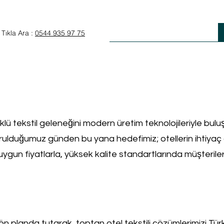
Anasayfa
Otel Tekstili
Tıkla Ara :
0544 935 97 75
klü tekstil geleneğini modern üretim teknolojileriyle buluş
urulduğumuz günden bu yana hedefimiz; otellerin ihtiyaç
n uygun fiyatlarla, yüksek kalite standartlarında müşteriler
ı ön planda tutarak, toptan otel tekstili çözümlerimizi Tür