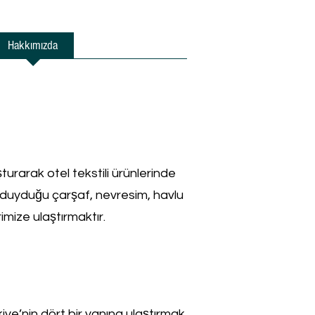
Hakkımızda
Blog
İletişim
turarak otel tekstili ürünlerinde
 duyduğu çarşaf, nevresim, havlu
imize ulaştırmaktır.
kiye’nin dört bir yanına ulaştırmak