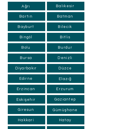
Balıkesir
Ağrı
Bartın
Batman
Bayburt
Bilecik
Bingöl
Bitlis
Bolu
Burdur
Bursa
Denizli
Diyarbakır
Düzce
Edirne
Elazığ
Erzincan
Erzurum
Gaziantep
Eskişehir
Giresun
Gümüşhane
Hakkari
Hatay