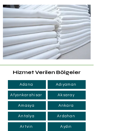
Hizmet Verilen Bölgeler
Adana
Adıyaman
Afyonkarahisar
Aksaray
Amasya
Ankara
Antalya
Ardahan
Artvin
Aydın