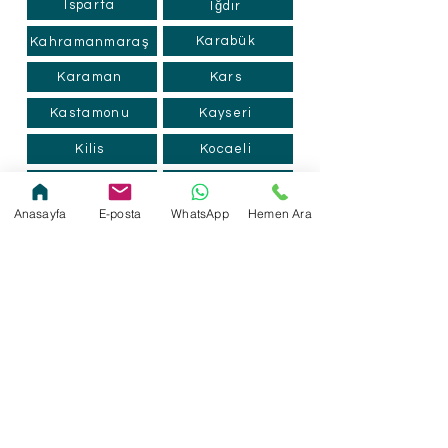
Isparta
Iğdır
Karabük
Kahramanmaraş
Karaman
Kars
Kastamonu
Kayseri
Kilis
Kocaeli
Konya
Kütahya
Anasayfa
E-posta
WhatsApp
Hemen Ara
Kırklareli
Kırıkkale
Malatya
Kırşehir
Manisa
Mardin
Mersin
Muğla
Muş
Nevşehir
Ordu
Niğde
Osmaniye
Rize