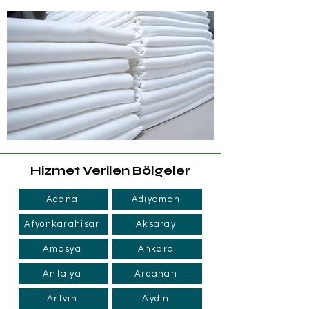
Hizmet Verilen Bölgeler
Adana
Adıyaman
Afyonkarahisar
Aksaray
Amasya
Ankara
Antalya
Ardahan
Artvin
Aydın