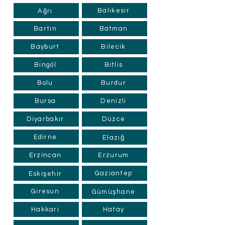
Balıkesir
Ağrı
Bartın
Batman
Bayburt
Bilecik
Bingöl
Bitlis
Bolu
Burdur
Bursa
Denizli
Diyarbakır
Düzce
Edirne
Elazığ
Erzincan
Erzurum
Gaziantep
Eskişehir
Giresun
Gümüşhane
Hakkari
Hatay