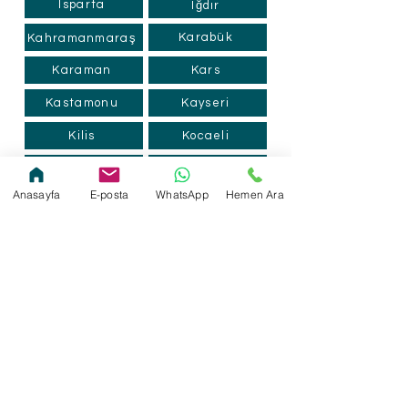
Isparta
Iğdır
Karabük
Kahramanmaraş
Karaman
Kars
Kastamonu
Kayseri
Kilis
Kocaeli
Konya
Kütahya
Anasayfa
E-posta
WhatsApp
Hemen Ara
Kırklareli
Kırıkkale
Malatya
Kırşehir
Manisa
Mardin
Mersin
Muğla
Muş
Nevşehir
Ordu
Niğde
Osmaniye
Rize