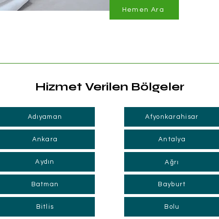
Hemen Ara
Hizmet Verilen Bölgeler
Adıyaman
Afyonkarahisar
Ankara
Antalya
Aydın
Ağrı
Batman
Bayburt
Bitlis
Bolu