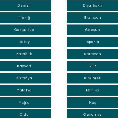
Denizli
Diyarbakır
Erzincan
Elazığ
Gaziantep
Giresun
Hatay
Isparta
Karabük
Karaman
Kayseri
Kilis
Kütahya
Kırklareli
Malatya
Manisa
Muğla
Muş
Ordu
Osmaniye