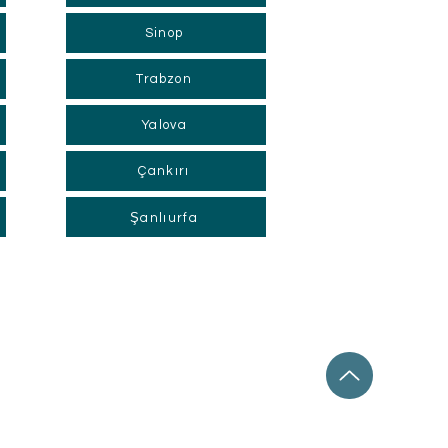
Sinop
Trabzon
Yalova
Çankırı
Şanlıurfa