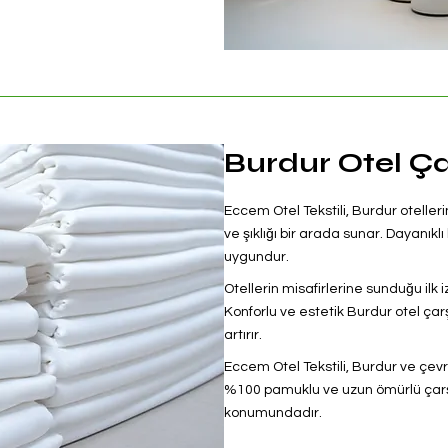
Burdur Otel Ça
Eccem Otel Tekstili, Burdur otelleri
ve şıklığı bir arada sunar. Dayanık
uygundur.
Otellerin misafirlerine sunduğu ilk i
Konforlu ve estetik Burdur otel çar
artırır.
Eccem Otel Tekstili, Burdur ve çev
%100 pamuklu ve uzun ömürlü çarşaf
konumundadır.