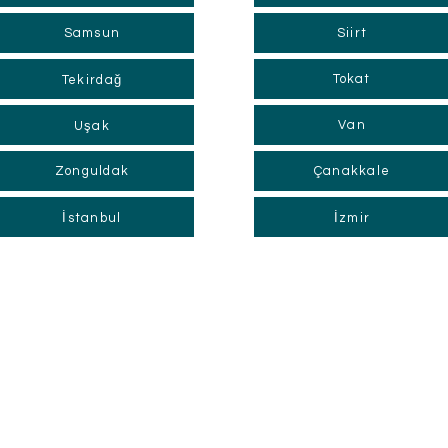
Samsun
Siirt
Tokat
Tekirdağ
Van
Uşak
Zonguldak
Çanakkale
İstanbul
İzmir