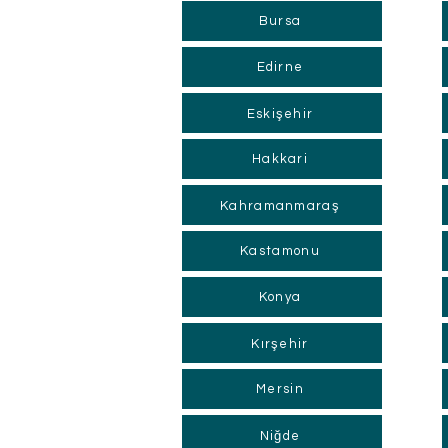
Bursa
Edirne
Eskişehir
Hakkari
Kahramanmaraş
Kastamonu
Konya
Kırşehir
Mersin
Niğde