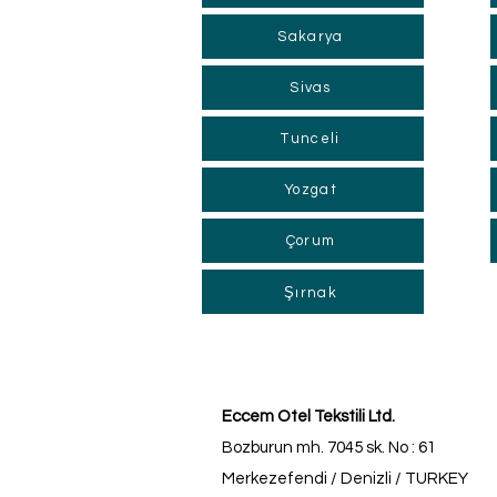
Sakarya
Sivas
Tunceli
Yozgat
Çorum
Şırnak
Eccem Otel Tekstili Ltd.
Bozburun mh. 7045 sk. No : 61
Merkezefendi / Denizli / TURKEY