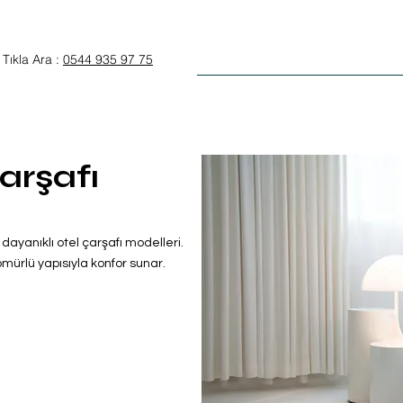
Anasayfa
Otel Tekstili
Tıkla Ara :
0544 935 97 75
arşafı
e dayanıklı otel çarşafı modelleri.
ürlü yapısıyla konfor sunar.