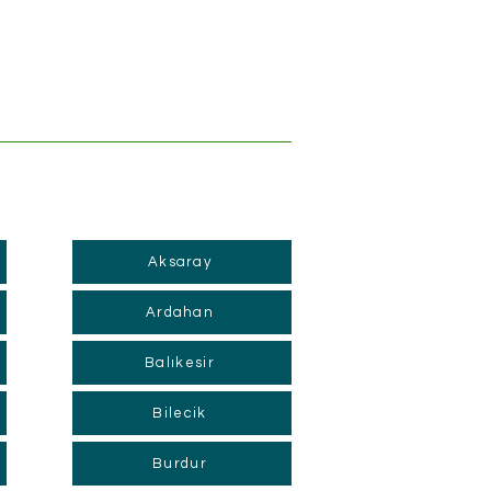
Aksaray
Ardahan
Balıkesir
Bilecik
Burdur