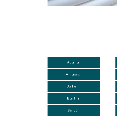
Adana
Amasya
Artvin
Bartın
Bingöl