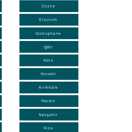
Düzce
Erzurum
Gümüşhane
Iğdır
Kars
Kocaeli
Kırıkkale
Mardin
Nevşehir
Rize