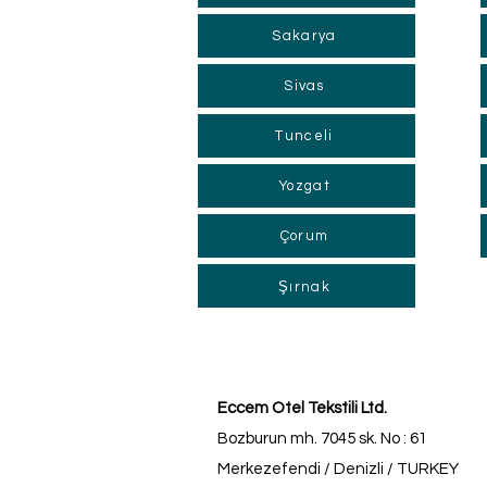
Sakarya
Sivas
Tunceli
Yozgat
Çorum
Şırnak
Eccem Otel Tekstili Ltd.
Bozburun mh. 7045 sk. No : 61
Merkezefendi / Denizli / TURKEY