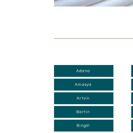
Adana
Amasya
Artvin
Bartın
Bingöl