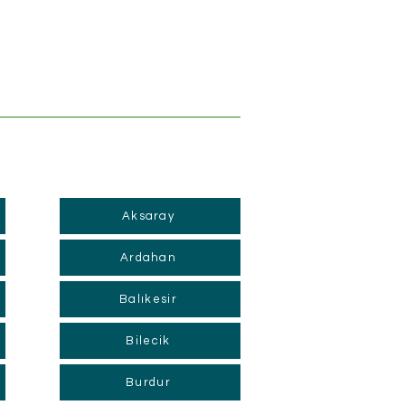
Aksaray
Ardahan
Balıkesir
Bilecik
Burdur