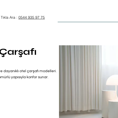
Anasayfa
Otel Tekstili
Tıkla Ara :
0544 935 97 75
 Çarşafı
i ve dayanıklı otel çarşafı modelleri.
ürlü yapısıyla konfor sunar.