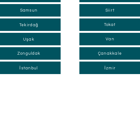
Samsun
Siirt
Tokat
Tekirdağ
Van
Uşak
Zonguldak
Çanakkale
İstanbul
İzmir