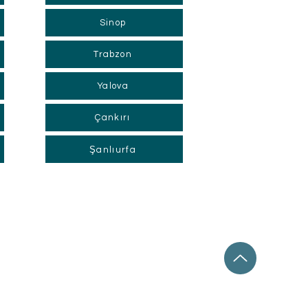
Sinop
Trabzon
Yalova
Çankırı
Şanlıurfa