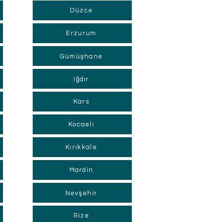
Düzce
Erzurum
Gümüşhane
Iğdır
Kars
Kocaeli
Kırıkkale
Mardin
Nevşehir
Rize