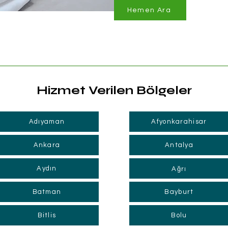
Hemen Ara
Hizmet Verilen Bölgeler
Adıyaman
Afyonkarahisar
Ankara
Antalya
Aydın
Ağrı
Batman
Bayburt
Bitlis
Bolu