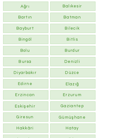
Balıkesir
Ağrı
Bartın
Batman
Bayburt
Bilecik
Bingöl
Bitlis
Bolu
Burdur
Bursa
Denizli
Diyarbakır
Düzce
Edirne
Elazığ
Erzincan
Erzurum
Gaziantep
Eskişehir
Giresun
Gümüşhane
Hakkâri
Hatay