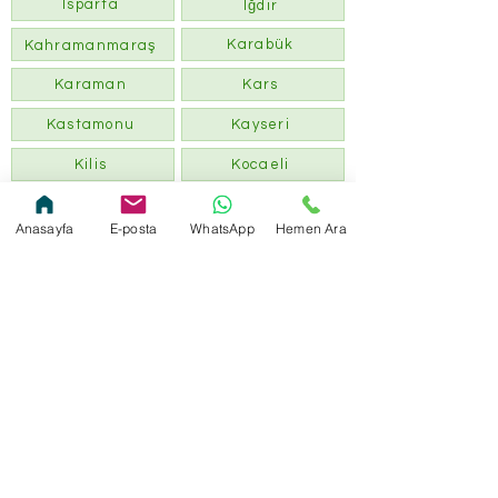
Isparta
Iğdır
Karabük
Kahramanmaraş
Karaman
Kars
Kastamonu
Kayseri
Kilis
Kocaeli
Konya
Kütahya
Anasayfa
E-posta
WhatsApp
Hemen Ara
Kırklareli
Kırıkkale
Malatya
Kırşehir
Manisa
Mardin
Mersin
Muğla
Muş
Nevşehir
Ordu
Niğde
Osmaniye
Rize