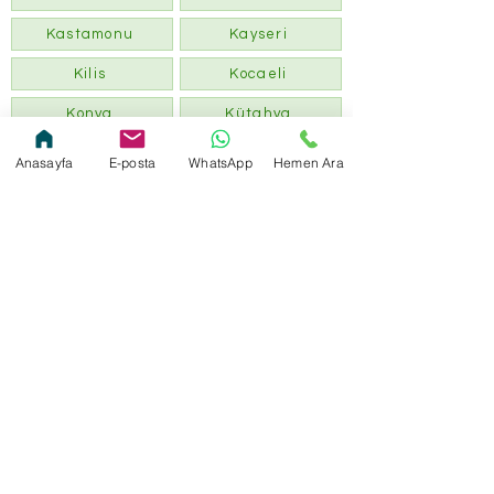
Kastamonu
Kayseri
Kilis
Kocaeli
Konya
Kütahya
Kırklareli
Kırıkkale
Anasayfa
E-posta
WhatsApp
Hemen Ara
Malatya
Kırşehir
Manisa
Mardin
Mersin
Muğla
Muş
Nevşehir
Ordu
Niğde
Osmaniye
Rize
Sakarya
Samsun
Siirt
Sinop