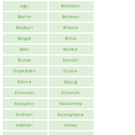
Balıkesir
Ağrı
Bartın
Batman
Bayburt
Bilecik
Bingöl
Bitlis
Bolu
Burdur
Bursa
Denizli
Diyarbakır
Düzce
Edirne
Elazığ
Erzincan
Erzurum
Gaziantep
Eskişehir
Giresun
Gümüşhane
Hakkâri
Hatay