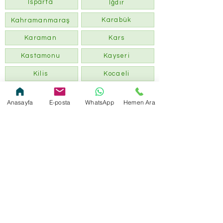
Isparta
Iğdır
Karabük
Kahramanmaraş
Karaman
Kars
Kastamonu
Kayseri
Kilis
Kocaeli
Konya
Kütahya
Anasayfa
E-posta
WhatsApp
Hemen Ara
Kırklareli
Kırıkkale
Malatya
Kırşehir
Manisa
Mardin
Mersin
Muğla
Muş
Nevşehir
Ordu
Niğde
Osmaniye
Rize