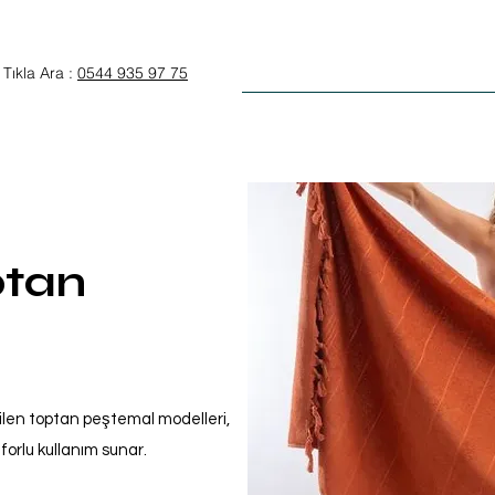
Anasayfa
Otel Tekstili
Tıkla Ara :
0544 935 97 75
tan
tilen toptan peştemal modelleri,
nforlu kullanım sunar.