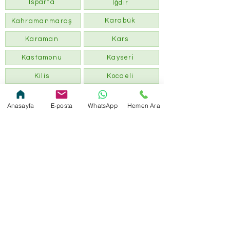
Isparta
Iğdır
Karabük
Kahramanmaraş
Karaman
Kars
Kastamonu
Kayseri
Kilis
Kocaeli
Konya
Kütahya
Anasayfa
E-posta
WhatsApp
Hemen Ara
Kırklareli
Kırıkkale
Malatya
Kırşehir
Manisa
Mardin
Mersin
Muğla
Muş
Nevşehir
Ordu
Niğde
Osmaniye
Rize