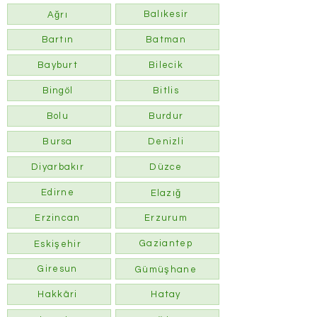
Balıkesir
Ağrı
Bartın
Batman
Bayburt
Bilecik
Bingöl
Bitlis
Bolu
Burdur
Bursa
Denizli
Diyarbakır
Düzce
Edirne
Elazığ
Erzincan
Erzurum
Gaziantep
Eskişehir
Giresun
Gümüşhane
Hakkâri
Hatay