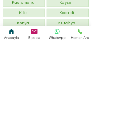
Kastamonu
Kayseri
Kilis
Kocaeli
Konya
Kütahya
Kırklareli
Kırıkkale
Anasayfa
E-posta
WhatsApp
Hemen Ara
Malatya
Kırşehir
Manisa
Mardin
Mersin
Muğla
Muş
Nevşehir
Ordu
Niğde
Osmaniye
Rize
Sakarya
Samsun
Siirt
Sinop
Sivas
Tekirdağ