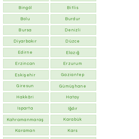
Bingöl
Bitlis
Bolu
Burdur
Bursa
Denizli
Diyarbakır
Düzce
Edirne
Elazığ
Erzincan
Erzurum
Gaziantep
Eskişehir
Giresun
Gümüşhane
Hakkâri
Hatay
Isparta
Iğdır
Karabük
Kahramanmaraş
Karaman
Kars