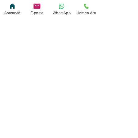
Damalı Pike Tek
Lüx Otel Battaniyesi
Anasayfa
E-posta
WhatsApp
Hemen Ara
Kişilik
Çift Kişilik
Tükendi
Lüx Otel Battaniyesi
Otel Battaniyesi Çift
Tek Kişilik
Kişilik
Tükendi
Tükendi
Daha Fazla Yükle