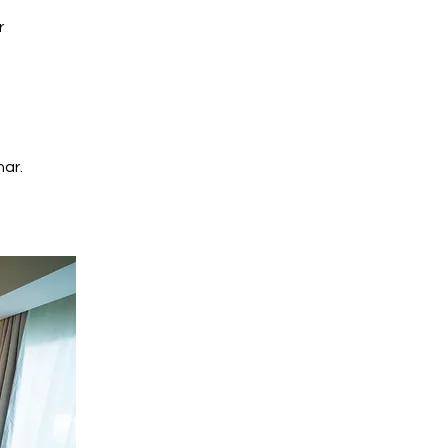
r
nar.