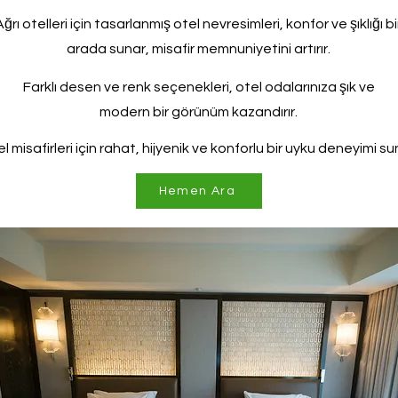
Ağrı otelleri için tasarlanmış otel nevresimleri, konfor ve şıklığı bi
arada sunar, misafir memnuniyetini artırır.
Farklı desen ve renk seçenekleri, otel odalarınıza şık ve
modern bir görünüm kazandırır.
l misafirleri için rahat, hijyenik ve konforlu bir uyku deneyimi su
Hemen Ara