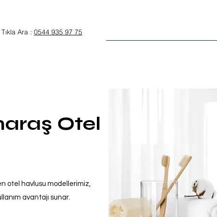
Anasayfa
Otel Tekstili
Tıkla Ara :
0544 935 97 75
raş Otel
en otel havlusu modellerimiz,
kullanım avantajı sunar.