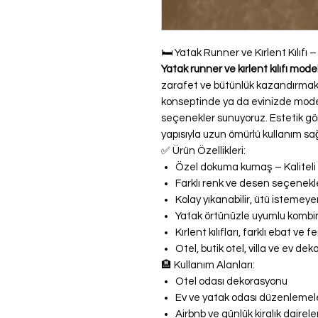
🛏️ Yatak Runner ve Kırlent Kılıfı
Yatak runner ve kırlent kılıfı mode
zarafet ve bütünlük kazandırmak i
konseptinde ya da evinizde moder
seçenekler sunuyoruz. Estetik g
yapısıyla uzun ömürlü kullanım sağ
✅ Ürün Özellikleri:
Özel dokuma kumaş – Kaliteli 
Farklı renk ve desen seçenekl
Kolay yıkanabilir, ütü istemeye
Yatak örtünüzle uyumlu kombi
Kırlent kılıfları, farklı ebat v
Otel, butik otel, villa ve ev de
🏨 Kullanım Alanları:
Otel odası dekorasyonu
Ev ve yatak odası düzenlemel
Airbnb ve günlük kiralık dairele