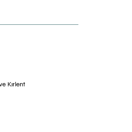
Hakkımızda
Blog
İletişim
e Kırlent