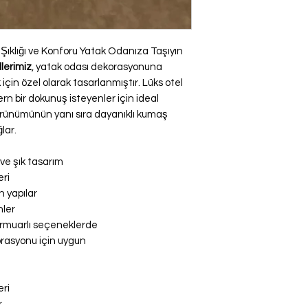
 – Şıklığı ve Konforu Yatak Odanıza Taşıyın
llerimiz
, yatak odası dekorasyonuna
çin özel olarak tasarlanmıştır. Lüks otel
n bir dokunuş isteyenler için ideal
örünümünün yanı sıra dayanıklı kumaş
lar.
ve şık tasarım
eri
n yapılar
nler
e fermuarlı seçeneklerde
korasyonu için uygun
eri
r