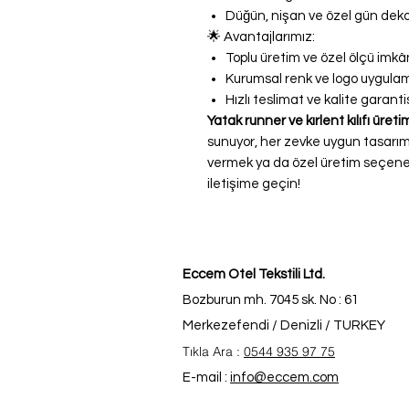
Düğün, nişan ve özel gün deko
🌟 Avantajlarımız:
Toplu üretim ve özel ölçü imkâ
Kurumsal renk ve logo uygulam
Hızlı teslimat ve kalite garanti
Yatak runner ve kırlent kılıfı üreti
sunuyor, her zevke uygun tasarımla
vermek ya da özel üretim seçene
iletişime geçin!
Eccem Otel Tekstili Ltd.
Bozburun mh. 7045 sk. No : 61
Merkezefendi / Denizli / TURKEY
Tıkla Ara :
0544 935 97 75
E-mail :
info@eccem.com