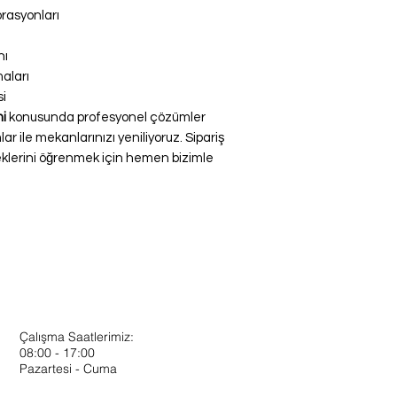
rasyonları
nı
aları
si
mi
konusunda profesyonel çözümler
r ile mekanlarınızı yeniliyoruz. Sipariş
klerini öğrenmek için hemen bizimle
Çalışma Saatlerimiz:
08:00 - 17:00
Pazartesi - Cuma