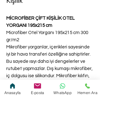
Kişilik
MİCROFİBER ÇİFT KİŞİLİK OTEL
YORGANI 195x215 cm
Microfiber Otel Yorganı 195x215 cm 300
gr/m2
Mikrofiber yorganlar, içerikleri sayesinde
iyi bir hava transferi özelliğine sahiptirler.
Bu sayede ısıyı daha iyi dengelerler ve
rutubet yapmazlar. Dış kumaşı mikrofiber,
iç dolgusu ise silikondur. Mikrofiber kılıfın,
mikro-havalandırma özelliği sayesinde
terletme yapmaz. Hafif ve yumuşaktır.
Anasayfa
E-posta
WhatsApp
Hemen Ara
Yıkanabilir olduğundan bakımı kolaydır.
Not:
57 Tel veya microfiber kumaştan çift
taraflı ve içerisine isteğe göre 250gr-
450/m² arası silikon elyaf veya boncuk
silikon konularak imalat yapılır.